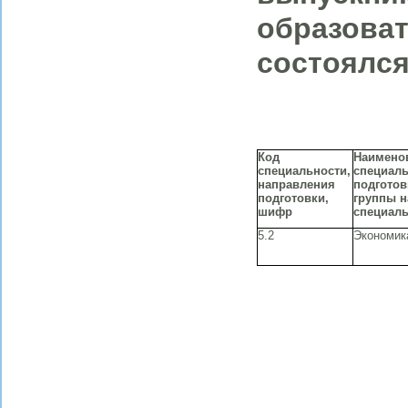
образоват
состоялся
Код
Наимено
специальности,
специаль
направления
подготов
подготовки,
группы 
шифр
специаль
5.2
Экономик