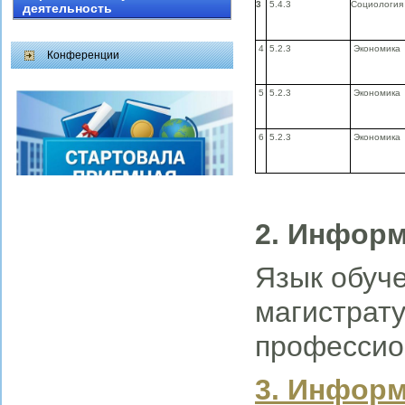
3
5.4.3
Социология
деятельность
4
5.2.3
Экономика
Конференции
5
5.2.3
Экономика
6
5.2.3
Экономика
2. Информ
Язык обуч
магистрат
профессион
3. Информ