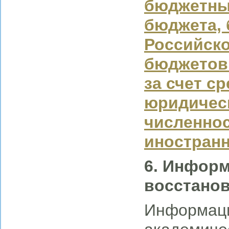
бюджетны
бюджета,
Российск
бюджетов 
за счет с
юридическ
численно
иностран
6. Информ
восстано
Информаци