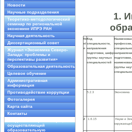
Новости
Научные подразделения
1. 
Теоретико-методологический
семинар по региональной
обр
экономике ИПРЭ РАН
Научная деятельность
№
Код
Наименова
Диссертационный совет
п/
специальности,
профессии,
п
направления
специально
Журнал «Экономика Северо-
подготовки, шифр
направлени
Запада: проблемы и
группы научных
подготовки,
перспективы развития»
специальностей
наименова
Образовательная деятельность
группы на
специально
Целевое обучение
Административная
информация
Противодействие коррупции
5.2.3
Экономика
Фотогалерея
Карта сайта
Контакты
2
1.6.15
Науки и Зе
Сведения об организации,
окружающей
осуществляющей
образовательную