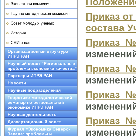
Положение
Экспертная комиссия
Приказ от
Научно-методическая комиссия
Совет молодых ученых
состава У
История
Приказ №10
СМИ о нас
изменений
Организационная структура
ИПРЭ РАН
Научный совет "Региональные
Приказ №8
проблемы экономики качества"
Партнеры ИПРЭ РАН
изменений
Новости
Научные подразделения
Приказ №2
Теоретико-методологический
семинар по региональной
изменений
экономике ИПРЭ РАН
Научная деятельность
Приказ №6
Диссертационный совет
Журнал «Экономика Северо-
изменений
Запада: проблемы и