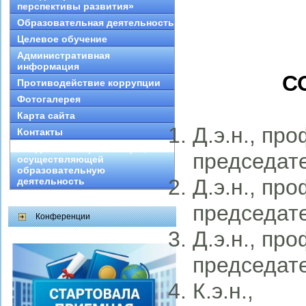
перспективы развития»
Образовательная деятельность
Целевое обучение
Административная
информация
С
Противодействие коррупции
Фотогалерея
Карта сайта
Д.э.н., пр
Контакты
Сведения об организации,
председат
осуществляющей
образовательную
Д.э.н., про
деятельность
председат
Конференции
Д.э.н., пр
председат
К.э.н., 