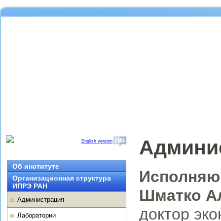
Админи
English version
Об институте
Исполняю
Организационная структура
ИПРЭ РАН
Шматко А
Администрация
доктор эко
Лаборатории