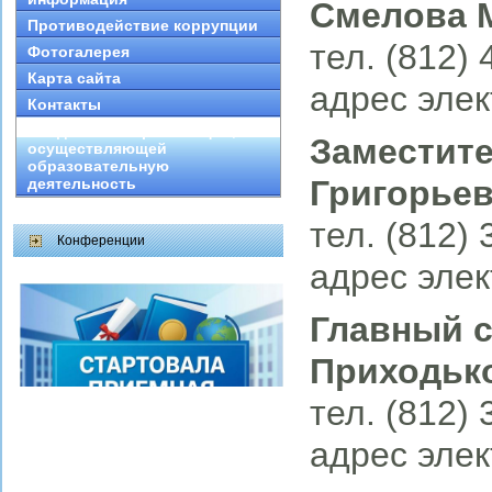
Смелова 
Противодействие коррупции
тел. (812)
Фотогалерея
Карта сайта
адрес элек
Контакты
Сведения об организации,
Заместите
осуществляющей
образовательную
Григорье
деятельность
тел. (812)
Конференции
адрес элек
Главный с
Приходьк
тел. (812)
адрес элек