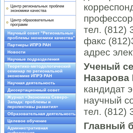
корреспон
Центр региональных проблем
экономики качества
профессор
Центр образовательных
программ
тел. (812)
Научный совет "Региональные
проблемы экономики качества"
факс (812)
Партнеры ИПРЭ РАН
адрес элек
Новости
Научные подразделения
Ученый с
Теоретико-методологический
семинар по региональной
Назарова 
экономике ИПРЭ РАН
Научная деятельность
кандидат э
Диссертационный совет
Журнал «Экономика Северо-
научный с
Запада: проблемы и
перспективы развития»
тел. (812)
Образовательная деятельность
Целевое обучение
Главный б
Административная
информация