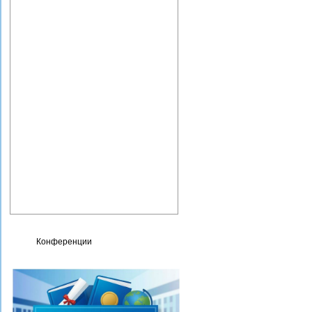
Журнал «Экономика Северо-
Запада: проблемы и
перспективы развития»
Образовательная деятельность
Целевое обучение
Административная
информация
Противодействие коррупции
Фотогалерея
Карта сайта
Контакты
Сведения об организации,
осуществляющей
образовательную
деятельность
Конференции