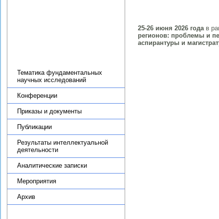
Новости
Научные подразделения
25-26 июня 2026 года
в ра
Теоретико-методологический
регионов: проблемы и п
семинар по региональной
аспирантуры и магистра
экономике ИПРЭ РАН
Научная деятельность
Тематика фундаментальных
научных исследований
Конференции
Приказы и документы
Публикации
Результаты интеллектуальной
деятельности
Аналитические записки
Мероприятия
Архив
Диссертационный совет