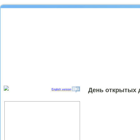
День открытых 
English version
Об институте
Организационная структура
ИПРЭ РАН
Научный совет "Региональные
проблемы экономики качества"
Партнеры ИПРЭ РАН