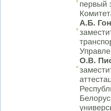
первый 
Комитет
А.Б. Го
замести
транспо
Управле
О.В. Пи
замести
аттеста
Республ
Белорус
универси