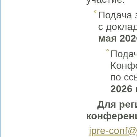
Подача 
с докла
мая 202
Подач
Конфе
по сс
2026
Для регис
конферен
ipre-conf