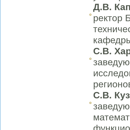
Д.В.
Ка
ректор 
техниче
кафедры
С.В. Ха
заведую
исследо
регионо
С.В. Ку
заведую
математ
функцио