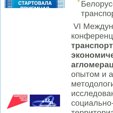
Белорус
транспо
VI Междун
конференц
транспорт
экономиче
агломера
опытом и а
методологи
исследован
социально-
территориа