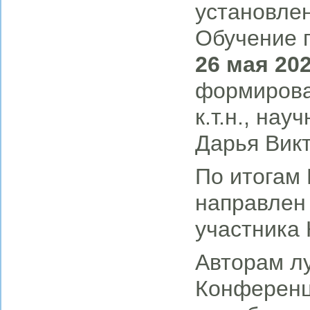
установлен
Обучение п
26 мая 20
формирова
к.т.н., на
Дарья Вик
По итогам
направлен
участника 
Авторам л
Конференц