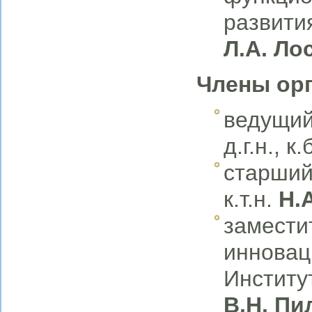
развития
Л.А.
Ло
Члены орг
ведущий
д.г.н., к.
старший
к.т.н.
Н.
замести
инновац
Институ
В.Н. Пи