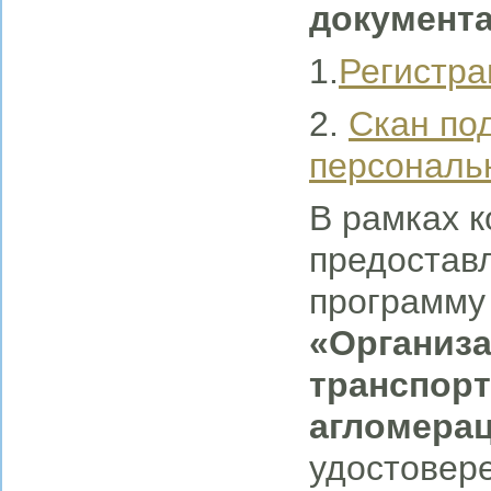
документа
1.
Регистр
2.
Скан по
персональ
В рамках 
предостав
программу
«Организ
транспор
агломера
удостовер