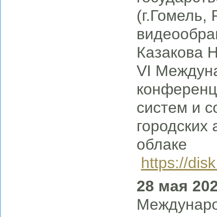
(г.Гомель,
видеообра
Казакова 
VI Междун
конференц
систем и 
городских 
облаке
https://di
28 мая 20
Междунаро