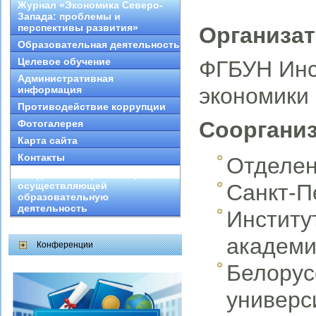
Журнал «Экономика Северо-
Запада: проблемы и
перспективы развития»
Организат
Образовательная деятельность
Целевое обучение
ФГБУН Инс
Административная
экономики
информация
Противодействие коррупции
Сооргани
Фотогалерея
Карта сайта
Контакты
Отделен
Сведения об организации,
осуществляющей
Санкт-П
образовательную
деятельность
Институ
академи
Конференции
Белорус
универс