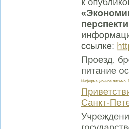
к опублико
«Экономик
перспект
информаци
ссылке:
ht
Проезд, б
питание ос
Информационное письмо
Приветстви
Санкт-Пет
Учреждени
государст