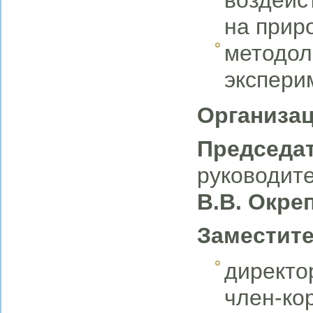
на прир
методол
экспери
Организа
Председа
руководите
В.В.
Окре
Заместите
директо
член-ко