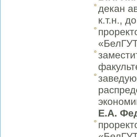
декан а
к.т.н., 
прорект
«БелГУТ
замести
факульте
заведую
распред
экономик
Е.А. Фе
прорект
«БелГУТ»