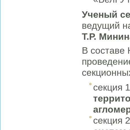
Ученый с
ведущий на
Т.Р.
Минин
В составе
проведени
секционны
секция 
террит
агломе
секция 