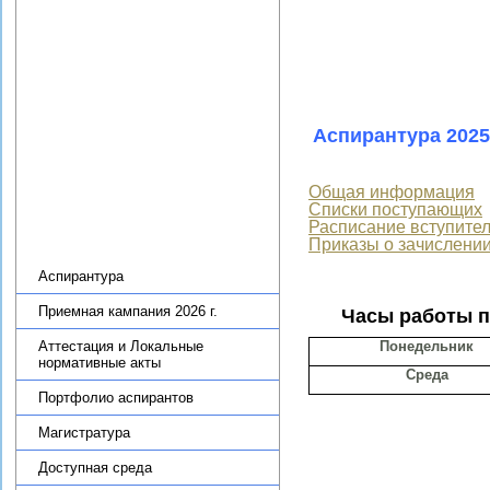
Новости
Научные подразделения
Теоретико-методологический
семинар по региональной
экономике ИПРЭ РАН
Научная деятельность
Аспирантура 2025
Диссертационный совет
Журнал «Экономика Северо-
Общая информация
Запада: проблемы и
Списки поступающих
перспективы развития»
Расписание вступите
Приказы о зачислени
Образовательная деятельность
Аспирантура
Приемная кампания 2026 г.
Часы работы пр
Аттестация и Локальные
Понедельник
нормативные акты
Среда
Портфолио аспирантов
Магистратура
Доступная среда