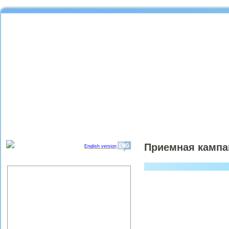
Приемная кампан
English version
Об институте
Организационная структура
ИПРЭ РАН
Научный совет "Региональные
проблемы экономики качества"
Партнеры ИПРЭ РАН