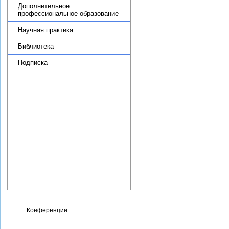
Дополнительное
профессиональное образование
Научная практика
Библиотека
Подписка
Целевое обучение
Административная
информация
Противодействие коррупции
Фотогалерея
Карта сайта
Контакты
Сведения об организации,
осуществляющей
образовательную
деятельность
Конференции