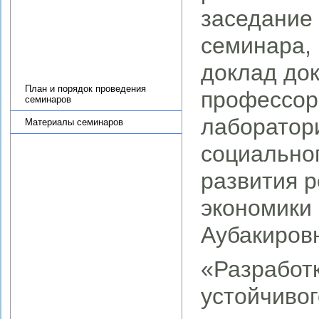
заседание 
Новости
Научные подразделения
семинара, 
Теоретико-методологический
семинар по региональной
доклад док
экономике ИПРЭ РАН
План и порядок проведения
профессора
семинаров
лаборатор
Материалы семинаров
Научная деятельность
социальног
Диссертационный совет
развития р
Журнал «Экономика Северо-
Запада: проблемы и
перспективы развития»
экономики
Образовательная деятельность
Аубакировн
Целевое обучение
Административная
информация
«Разработ
Противодействие коррупции
устойчивог
Фотогалерея
Карта сайта