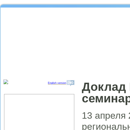
Доклад 
English version
семина
Об институте
Организационная структура
ИПРЭ РАН
13 апреля 
Научный совет "Региональные
проблемы экономики качества"
региональ
Партнеры ИПРЭ РАН