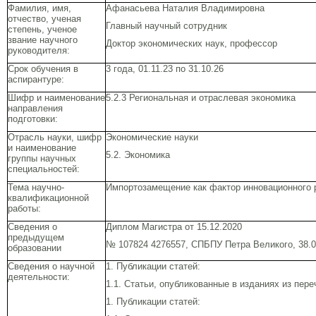
Фамилия, имя,
Афанасьева Наталия Владимировна
отчество, ученая
Главный научный сотрудник
степень, ученое
звание научного
Доктор экономических наук, профессор
руководителя:
Срок обучения в
3 года, 01.11.23 по 31.10.26
аспирантуре:
Шифр и наименование
5.2.3 Региональная и отраслевая экономика
направления
подготовки:
Отрасль науки, шифр
Экономические науки
и наименование
5.2. Экономика
группы научных
специальностей:
Тема научно-
Импортозамещение как фактор инновационного 
квалификационной
работы:
Сведения о
Диплом Магистра от 15.12.2020
предыдущем
№ 107824 4276557, СПБПУ Петра Великого, 38.
образовании
Сведения о научной
1. Публикации статей:
деятельности:
1.1. Статьи, опубликованные в изданиях из пер
1. Публикации статей: