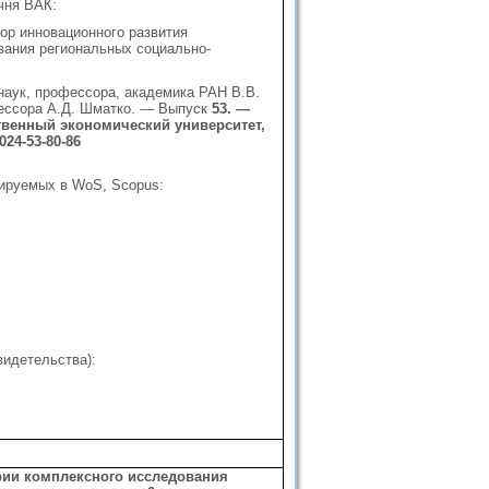
ечня ВАК:
ор инновационного развития
вания региональных социально-
в
наук, профессора, академика РАН В.В.
фессора А.Д. Шматко. — Выпуск
53. —
ственный экономический университет,
2024-53-80-86
сируемых в WoS, Scopus:
видетельства):
рии комплексного исследования