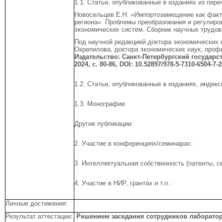
1.1. Статьи, опубликованные в изданиях из пер
Новосельцев Е.Н. «Импортозамещение как факт
региона». Проблемы преобразования и регулиро
экономических систем. Сборник научных трудо
Под научной редакцией доктора экономических 
Окрепилова, доктора экономических наук, про
Издательство: Санкт-Петербургский государ
2024, с. 80-86, DOI: 10.52897/978-5-7310-6504-7-
1.2. Статьи, опубликованные в изданиях, индек
1.3. Монографии
Другие публикации:
2. Участие в конференциях/семинарах:
3. Интеллектуальная собственность (патенты, с
4. Участие в НИР, грантах и т.п.:
Личные достижения:
Результат аттестации:
Решением заседания сотрудников лаборато