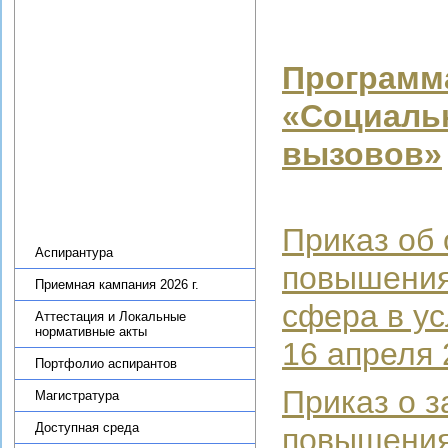
Новости
Научные подразделения
Теоретико-методологический
Программ
семинар по региональной
экономике ИПРЭ РАН
«Социаль
Научная деятельность
вызовов»
Диссертационный совет
Журнал «Экономика Северо-
Запада: проблемы и
перспективы развития»
Образовательная деятельность
Приказ об
Аспирантура
повышения
Приемная кампания 2026 г.
сфера в у
Аттестация и Локальные
нормативные акты
16 апреля 
Портфолио аспирантов
Приказ о 
Магистратура
Доступная среда
повышения