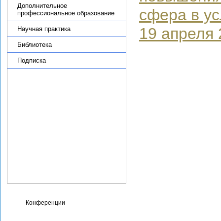
Дополнительное
сфера в у
профессиональное образование
19 апреля 
Научная практика
Библиотека
Подписка
Целевое обучение
Административная
информация
Противодействие коррупции
Фотогалерея
Карта сайта
Контакты
Сведения об организации,
осуществляющей
образовательную
деятельность
Конференции