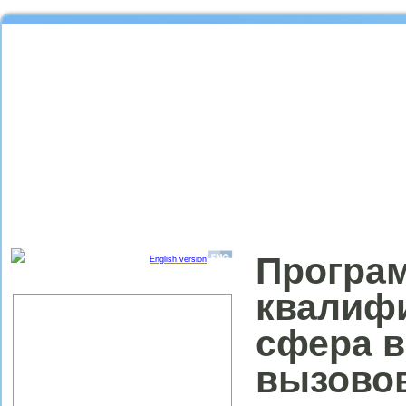
Програ
English version
квалиф
Об институте
Организационная структура
сфера в
ИПРЭ РАН
Научный совет "Региональные
вызово
проблемы экономики качества"
Партнеры ИПРЭ РАН