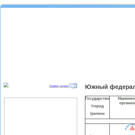
Южный федерал
English version
Государство
Наимено
Об институте
организ
/город
Организационная структура
ИПРЭ РАН
/регион
Научный совет "Региональные
проблемы экономики качества"
Партнеры ИПРЭ РАН