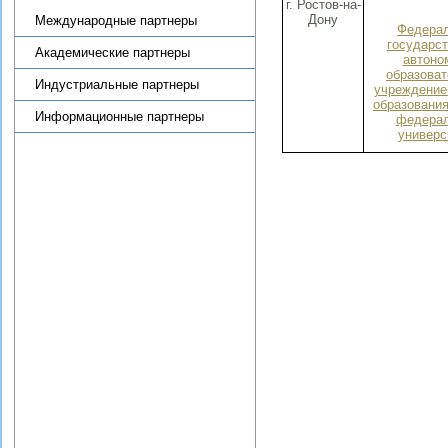
г. Ростов-на-
Дону
Международные партнеры
Федера
государс
Академические партнеры
автоно
образова
Индустриальные партнеры
учреждение
образовани
Информационные партнеры
федера
универс
Новости
Научные подразделения
Теоретико-методологический
семинар по региональной
экономике ИПРЭ РАН
Научная деятельность
Диссертационный совет
Журнал «Экономика Северо-
Запада: проблемы и
перспективы развития»
Образовательная деятельность
Целевое обучение
Административная
информация
Противодействие коррупции