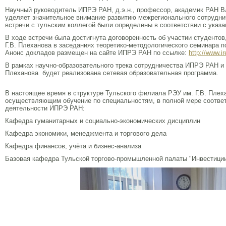
Научный руководитель ИПРЭ РАН, д.э.н., профессор, академик РАН 
уделяет значительное внимание развитию межрегионального сотрудни
встречи с тульским коллегой были определены в соответствии с ука
В ходе встречи была достигнута договоренность об участии студенто
Г.В. Плеханова в заседаниях теоретико-методологического семинара 
Анонс докладов размещен на сайте ИПРЭ РАН по ссылке:
http://www.i
В рамках научно-образовательного трека сотрудничества ИПРЭ РАН и 
Плеханова будет реализована сетевая образовательная программа.
В настоящее время в структуре Тульского филиала РЭУ им. Г.В. Пле
осуществляющим обучение по специальностям, в полной мере соотв
деятельности ИПРЭ РАН:
Кафедра гуманитарных и социально-экономических дисциплин
Кафедра экономики, менеджмента и торгового дела
Кафедра финансов, учёта и бизнес-анализа
Базовая кафедра Тульской торгово-промышленной палаты "Инвестиции 