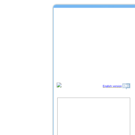
English version
Об институте
Организационная структура
ИПРЭ РАН
Научный совет "Региональные
проблемы экономики качества"
Партнеры ИПРЭ РАН