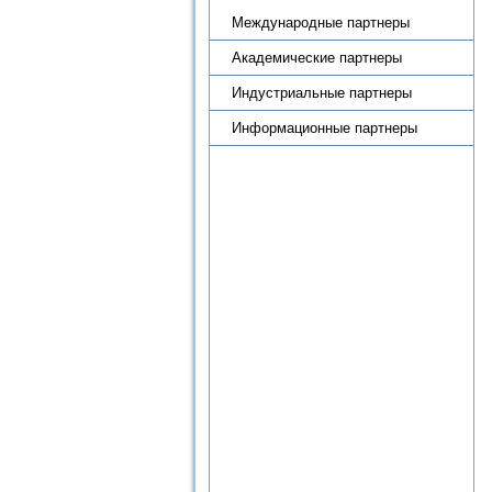
Международные партнеры
Академические партнеры
Индустриальные партнеры
Информационные партнеры
Новости
Научные подразделения
Теоретико-методологический
семинар по региональной
экономике ИПРЭ РАН
Научная деятельность
Диссертационный совет
Журнал «Экономика Северо-
Запада: проблемы и
перспективы развития»
Образовательная деятельность
Целевое обучение
Административная
информация
Противодействие коррупции