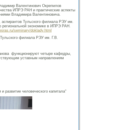
Владимир Валентинович Окрепилов
чества ИПРЭ РАН и практические аспекты
заниями Владимира Валентиновича.
в, аспирантов Тульского филиала РЭУ им.
по региональной экономике в ИПРЭ РАН.
resras.ru/seminary/doklady.html
Тульского филиала РЭУ им. Г.В.
ханова функционируют четыре кафедры,
етствующим уставным направлениям
и развитие человеческого капитала"