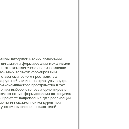
етико-методологических положений
ой динамики и формирование механизмов
льтаты комплексного анализа влияния
ключевых аспекта: формирование
о-экономического пространства
рмируют объем инфраструктуры внутри
о-экономического пространства в тех
то при выборе ключевых ориентиров в
 возможностью формирования потенциала
выбирают те направления для реализации
ые по инновационной конкурентной
 учетом включения показателей