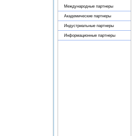
Международные партнеры
Академические партнеры
Индустриальные партнеры
Информационные партнеры
Новости
Научные подразделения
Теоретико-методологический
семинар по региональной
экономике ИПРЭ РАН
Научная деятельность
Диссертационный совет
Журнал «Экономика Северо-
Запада: проблемы и
перспективы развития»
Образовательная деятельность
Целевое обучение
Административная
информация
Противодействие коррупции