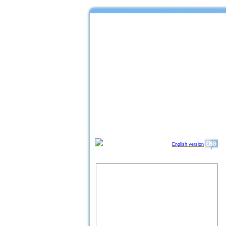
English version
Об институте
Организационная структура
ИПРЭ РАН
Научный совет "Региональные
проблемы экономики качества"
Партнеры ИПРЭ РАН