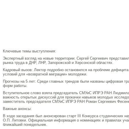
Ключевые темы выступления:
Экспертный взгляд на новые территории: Сергей Сергеевич представи
рынка труда в ДНР, ЛНР, Запорожской и Херсонской областях.
Кадровый вызов: Лектор подробно остановился на проблеме дефицита
условий для «возвратной миграции» молодежи.
Прогнозы на 5 лет: Среди главных трендов были названы цифровая тр
форм работы.
Вступительное слово взяла председатель СМУиС ИПРЭ РАН Людмила
важность открытых дискуссий для прокачки навыков молодых исслед
заместитель председателя СМУиС ИПРЭ РАН Роман Сергеевич Фесенк
Важные анонсы:
В ходе заседания был анонсирован старт III Конкурса студенческих н
О.П. Литовки. Официальная информация о номинациях и правилах уча
ближайший понедельник.