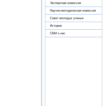
Экспертная комиссия
Научно-методическая комиссия
Совет молодых ученых
История
СМИ о нас
Организационная структура
ИПРЭ РАН
Научный совет "Региональные
проблемы экономики качества"
Партнеры ИПРЭ РАН
Новости
Научные подразделения
Теоретико-методологический
семинар по региональной
экономике ИПРЭ РАН
Научная деятельность
Диссертационный совет
Журнал «Экономика Северо-
Запада: проблемы и