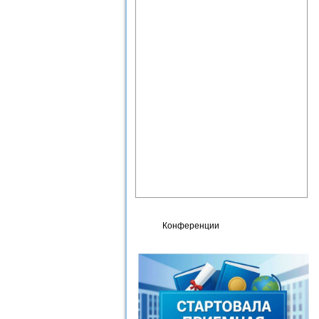
перспективы развития»
Образовательная деятельность
Целевое обучение
Административная
информация
Противодействие коррупции
Фотогалерея
Карта сайта
Контакты
Сведения об организации,
осуществляющей
образовательную
деятельность
Конференции