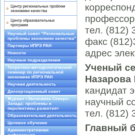
корреспон
Центр региональных проблем
экономики качества
профессор
Центр образовательных
программ
тел. (812)
Научный совет "Региональные
проблемы экономики качества"
факс (812)
Партнеры ИПРЭ РАН
адрес элек
Новости
Научные подразделения
Ученый с
Теоретико-методологический
семинар по региональной
Назарова 
экономике ИПРЭ РАН
Научная деятельность
кандидат э
Диссертационный совет
Журнал «Экономика Северо-
научный с
Запада: проблемы и
перспективы развития»
тел. (812)
Образовательная деятельность
Целевое обучение
Главный б
Административная
информация