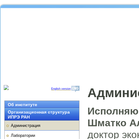
Админи
English version
Об институте
Исполняю
Организационная структура
ИПРЭ РАН
Шматко А
Администрация
доктор эко
Лаборатории