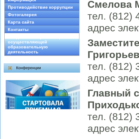
Смелова 
Противодействие коррупции
тел. (812)
Фотогалерея
Карта сайта
адрес элек
Контакты
Сведения об организации,
Заместите
осуществляющей
образовательную
Григорье
деятельность
тел. (812)
Конференции
адрес элек
Главный с
Приходьк
тел. (812)
адрес элек