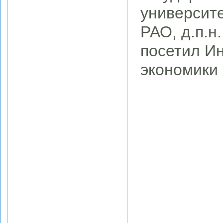
университе
Новости
Научные подразделения
РАО, д.п.н
Теоретико-методологический
семинар по региональной
посетил И
экономике ИПРЭ РАН
Научная деятельность
экономики 
Диссертационный совет
Журнал «Экономика Северо-
Запада: проблемы и
перспективы развития»
Образовательная деятельность
Целевое обучение
Административная
информация
Противодействие коррупции
Фотогалерея
Карта сайта
Контакты
Сведения об организации,
осуществляющей
образовательную