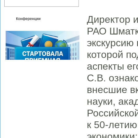
деятельность
Директор и
Конференции
РАО Шматк
экскурсию
которой по
аспекты ег
С.В. ознак
внесшие в
науки, ак
Российской
к 50-лети
экономики;