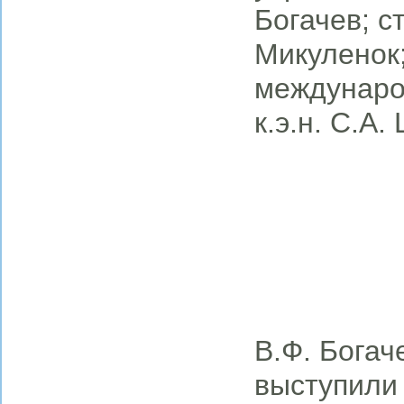
Богачев; ст.
Микуленок;
междунаро
к.э.н. С.А
В.Ф. Богач
выступили