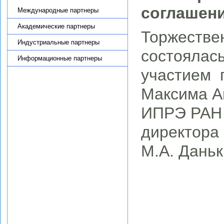
соглашени
Международные партнеры
Академические партнеры
Торжестве
Индустриальные партнеры
состоялас
Информационные партнеры
участием 
Новости
Научные подразделения
Максима А
Теоретико-методологический
семинар по региональной
ИПРЭ РАН 
экономике ИПРЭ РАН
Научная деятельность
директора
Диссертационный совет
М.А. Дань
Журнал «Экономика Северо-
Запада: проблемы и
перспективы развития»
Образовательная деятельность
Целевое обучение
Административная
информация
Противодействие коррупции