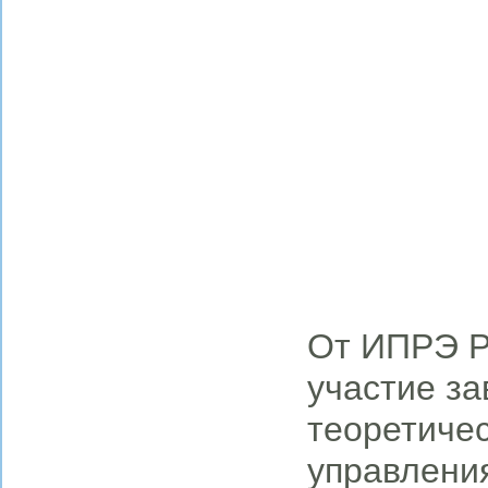
От ИПРЭ Р
участие з
теоретичес
управления