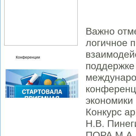
Фотогалерея
Карта сайта
Контакты
Сведения об организации,
Важно отме
осуществляющей
образовательную
логичное 
деятельность
взаимодейс
Конференции
поддержке 
междунаро
конференц
экономики 
Конкурс а
Н.В. Пинег
ПОРА М.А.