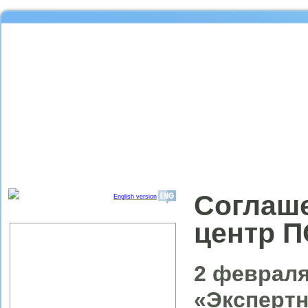
Соглаш
English version
центр 
Об институте
Организационная структура
ИПРЭ РАН
2 февраля
Научный совет "Региональные
проблемы экономики качества"
«Эксперт
Партнеры ИПРЭ РАН